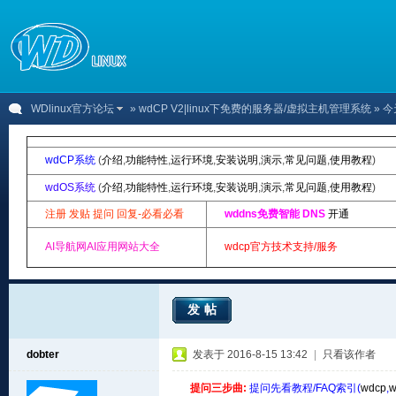
WDlinux官方论坛
»
wdCP V2|linux下免费的服务器/虚拟主机管理系统
» 
wdCP系统
(
介绍
,
功能特性
,
运行环境
,
安装说明
,
演示
,
常见问题
,
使用教程
)
wdOS系统
(
介绍
,
功能特性
,
运行环境
,
安装说明
,
演示
,
常见问题
,
使用教程
)
注册 发贴 提问 回复-必看必看
wddns免费智能 DNS
开通
AI导航网AI应用网站大全
wdcp官方技术支持/服务
发帖
dobter
发表于 2016-8-15 13:42
|
只看该作者
提问三步曲:
提问先看教程/FAQ索引(
wdcp
,
w