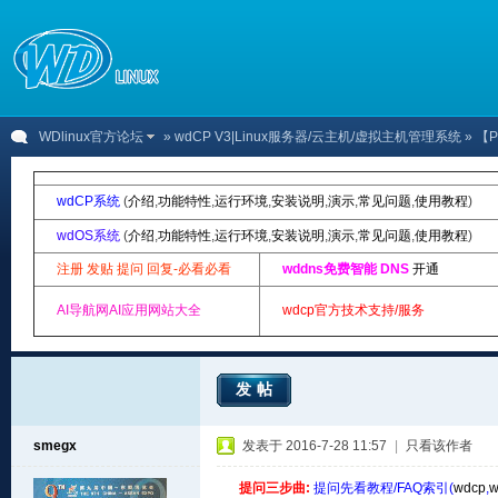
WDlinux官方论坛
»
wdCP V3|Linux服务器/云主机/虚拟主机管理系统
» 【PH
wdCP系统
(
介绍
,
功能特性
,
运行环境
,
安装说明
,
演示
,
常见问题
,
使用教程
)
wdOS系统
(
介绍
,
功能特性
,
运行环境
,
安装说明
,
演示
,
常见问题
,
使用教程
)
注册 发贴 提问 回复-必看必看
wddns免费智能 DNS
开通
AI导航网AI应用网站大全
wdcp官方技术支持/服务
发帖
smegx
发表于 2016-7-28 11:57
|
只看该作者
提问三步曲:
提问先看教程/FAQ索引(
wdcp
,
w