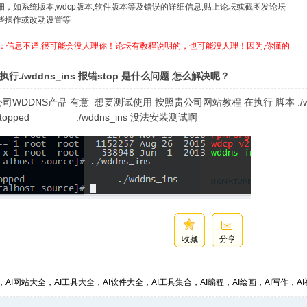
详细，如系统版本,wdcp版本,软件版本等及错误的详细信息,贴上论坛或截图发论坛
哪些操作或改动设置等
：信息不详,很可能会没人理你！论坛有教程说明的，也可能没人理！因为,你懂的
执行./wddns_ins 报错stop 是什么问题 怎么解决呢？
司WDDNS产品 有意 想要测试使用 按照贵公司网站教程 在执行 脚本 ./wdd
 Stopped ./wddns_ins 没法安装测试啊
收藏
分享
，AI网站大全，AI工具大全，AI软件大全，AI工具集合，AI编程，AI绘画，AI写作，AI视