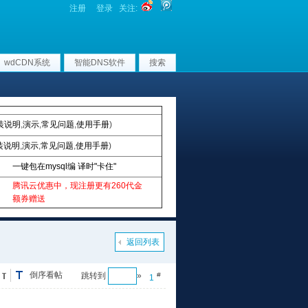
注册
登录
关注:
wdCDN系统
智能DNS软件
搜索
装说明
,
演示
,
常见问题
,
使用手册
)
装说明
,
演示
,
常见问题
,
使用手册
)
一键包在mysql编 译时"卡住"
腾讯云优惠中，现注册更有260代金
额券赠送
返回列表
倒序看帖
跳转到
»
#
1