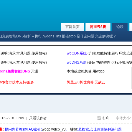
官网首页
阿里云8折
论坛
系统|免费智能DNS解析
» 执行./wddns_ins 报错stop 是什么问题 怎么解决呢？
装说明
,
演示
,
常见问题
,
使用教程
)
wdCDN系统
(
介绍
,
功能特性
,
运行环境
,
安
装说明
,
演示
,
常见问题
,
使用教程
)
wdDNS系统
(
介绍
,
功能特性
,
运行环境
,
安
ddns免费智能 DNS
开通
本地或虚拟机使 用wdcp
dcp官方技术支持/服务
阿里云8折优惠券
无敌云
6-7-18 11:09
|
只看该作者
打印
字体大小:
曲:
提问先看教程/FAQ索引(
wdcp
,
wdcp_v3
,
一键包
)及搜索,会让你更快解决问题