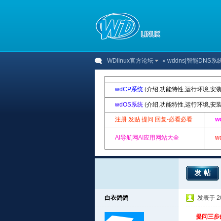
WDlinux官方论坛
»
wddns|智能DNS
wdCP系统
(
介绍
,
功能特性
,
运行环境
,
安
wdOS系统
(
介绍
,
功能特性
,
运行环境
,
安
注册 发贴 提问 回复-必看必看
w
AI导航网AI应用网站大全
w
发帖
白衣鸽鸽
发表于 201
提问三步