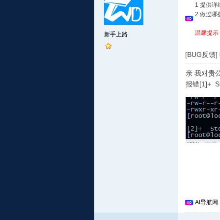
1 提供
2 做过
温馨提示
新手上路
[BUG反馈]
亲 我对贵公
报错[1]+
AI导航网