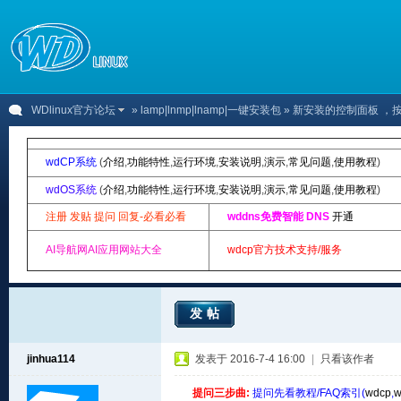
WDlinux官方论坛
»
lamp|lnmp|lnamp|一键安装包
» 新安装的控制面板 ，
wdCP系统
(
介绍
,
功能特性
,
运行环境
,
安装说明
,
演示
,
常见问题
,
使用教程
)
wdOS系统
(
介绍
,
功能特性
,
运行环境
,
安装说明
,
演示
,
常见问题
,
使用教程
)
注册 发贴 提问 回复-必看必看
wddns免费智能 DNS
开通
AI导航网AI应用网站大全
wdcp官方技术支持/服务
发帖
jinhua114
发表于 2016-7-4 16:00
|
只看该作者
提问三步曲:
提问先看教程/FAQ索引(
wdcp
,
w