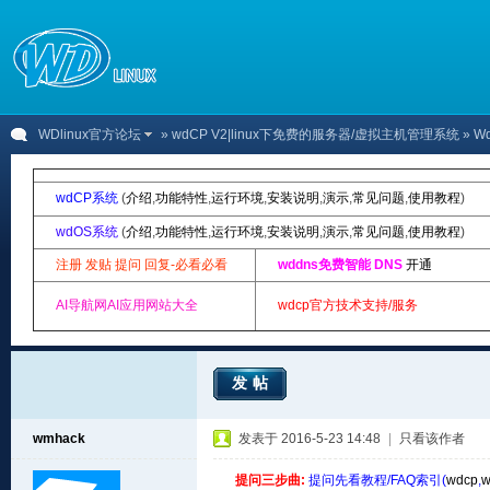
WDlinux官方论坛
»
wdCP V2|linux下免费的服务器/虚拟主机管理系统
» W
wdCP系统
(
介绍
,
功能特性
,
运行环境
,
安装说明
,
演示
,
常见问题
,
使用教程
)
wdOS系统
(
介绍
,
功能特性
,
运行环境
,
安装说明
,
演示
,
常见问题
,
使用教程
)
注册 发贴 提问 回复-必看必看
wddns免费智能 DNS
开通
AI导航网AI应用网站大全
wdcp官方技术支持/服务
发帖
wmhack
发表于 2016-5-23 14:48
|
只看该作者
提问三步曲:
提问先看教程/FAQ索引(
wdcp
,
w