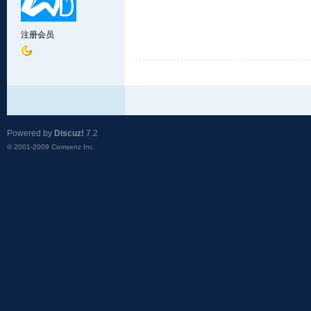
注册会员
Powered by
Discuz!
7.2
© 2001-2009
Comsenz Inc.