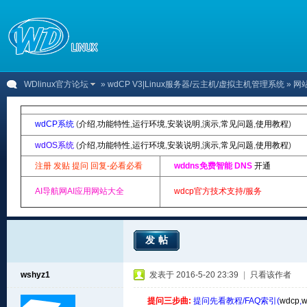
WDlinux官方论坛
»
wdCP V3|Linux服务器/云主机/虚拟主机管理系统
» 网
wdCP系统
(
介绍
,
功能特性
,
运行环境
,
安装说明
,
演示
,
常见问题
,
使用教程
)
wdOS系统
(
介绍
,
功能特性
,
运行环境
,
安装说明
,
演示
,
常见问题
,
使用教程
)
注册 发贴 提问 回复-必看必看
wddns免费智能 DNS
开通
AI导航网AI应用网站大全
wdcp官方技术支持/服务
发帖
wshyz1
发表于 2016-5-20 23:39
|
只看该作者
提问三步曲:
提问先看教程/FAQ索引(
wdcp
,
w