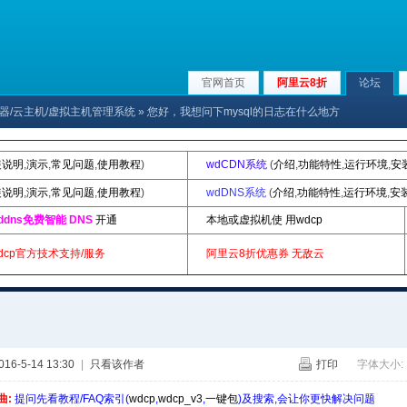
官网首页
阿里云8折
论坛
x服务器/云主机/虚拟主机管理系统
» 您好，我想问下mysql的日志在什么地方
装说明
,
演示
,
常见问题
,
使用教程
)
wdCDN系统
(
介绍
,
功能特性
,
运行环境
,
安
装说明
,
演示
,
常见问题
,
使用教程
)
wdDNS系统
(
介绍
,
功能特性
,
运行环境
,
安
ddns免费智能 DNS
开通
本地或虚拟机使 用wdcp
dcp官方技术支持/服务
阿里云8折优惠券
无敌云
6-5-14 13:30
|
只看该作者
打印
字体大小:
曲:
提问先看教程/FAQ索引(
wdcp
,
wdcp_v3
,
一键包
)及搜索,会让你更快解决问题