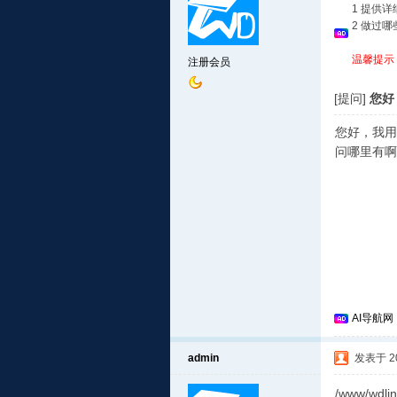
1 提供
2 做过
温馨提示
注册会员
[提问]
您好
您好，我用的
问哪里有啊
AI导航网
admin
发表于 201
/www/wdlin