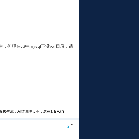
r/中，但现在v3中mysql下没var目录，请
频生成，AI对话聊天等，尽在aiaiV.cn
#
2