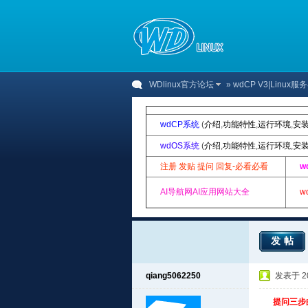
WDlinux官方论坛
»
wdCP V3|Linu
wdCP系统
(
介绍
,
功能特性
,
运行环境
,
安
wdOS系统
(
介绍
,
功能特性
,
运行环境
,
安
注册 发贴 提问 回复-必看必看
w
AI导航网AI应用网站大全
w
发帖
qiang5062250
发表于 201
提问三步