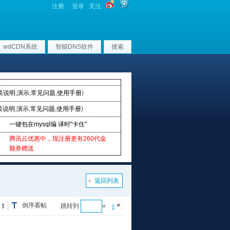
注册
登录
关注:
wdCDN系统
智能DNS软件
搜索
装说明
,
演示
,
常见问题
,
使用手册
)
装说明
,
演示
,
常见问题
,
使用手册
)
一键包在mysql编 译时"卡住"
腾讯云优惠中，现注册更有260代金
额券赠送
返回列表
倒序看帖
跳转到
»
#
1