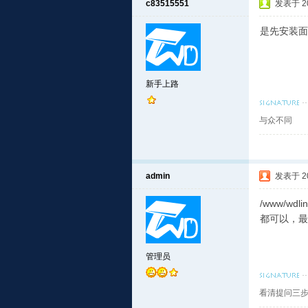
c83515551
发表于 201
是先安装面
新手上路
与众不同
admin
发表于 201
/www/wdlin
都可以，最
管理员
看清提问三步