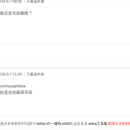
6-5-7 09:58
|
只看该作者
板还是先挂载呢？
6-5-7 21:04
|
只看该作者
ux/mysql/data
好是先挂载再安装
曲及多看教程/FAQ索引(
wdcp
,
v3
,
一键包
,
wdOS
),益处多多.
wdcp工具集
阿里云主机8