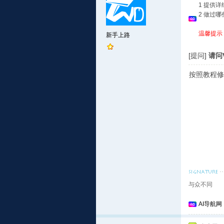
1 提供
2 做过
温馨提示
新手上路
[提问]
请问
按照教程修
与众不同
AI导航网