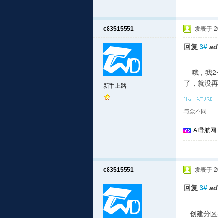
c83515551
发表于 201
回复
3#
ad
哦，我2个分
了，就没再挂
新手上路
与众不同
AI导航网
c83515551
发表于 201
回复
3#
ad
创建分区并挂载