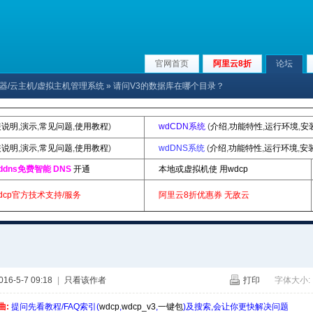
官网首页
阿里云8折
论坛
x服务器/云主机/虚拟主机管理系统
» 请问V3的数据库在哪个目录？
装说明
,
演示
,
常见问题
,
使用教程
)
wdCDN系统
(
介绍
,
功能特性
,
运行环境
,
安
装说明
,
演示
,
常见问题
,
使用教程
)
wdDNS系统
(
介绍
,
功能特性
,
运行环境
,
安
ddns免费智能 DNS
开通
本地或虚拟机使 用wdcp
dcp官方技术支持/服务
阿里云8折优惠券
无敌云
6-5-7 09:18
|
只看该作者
打印
字体大小:
曲:
提问先看教程/FAQ索引(
wdcp
,
wdcp_v3
,
一键包
)及搜索,会让你更快解决问题