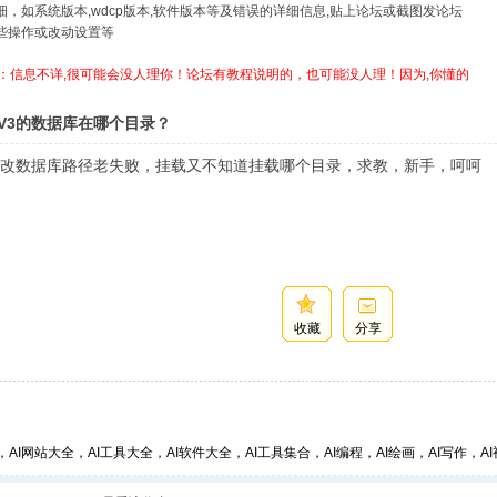
详细，如系统版本,wdcp版本,软件版本等及错误的详细信息,贴上论坛或截图发论坛
哪些操作或改动设置等
：信息不详,很可能会没人理你！论坛有教程说明的，也可能没人理！因为,你懂的
V3的数据库在哪个目录？
改数据库路径老失败，挂载又不知道挂载哪个目录，求教，新手，呵呵
收藏
分享
，AI网站大全，AI工具大全，AI软件大全，AI工具集合，AI编程，AI绘画，AI写作，AI视