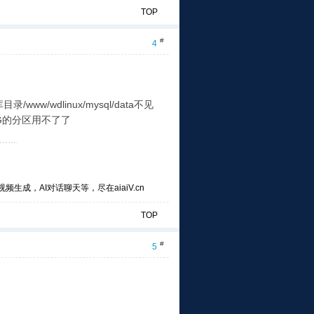
TOP
#
4
/wdlinux/mysql/data不见
10G的分区用不了了
频生成，AI对话聊天等，尽在aiaiV.cn
TOP
#
5