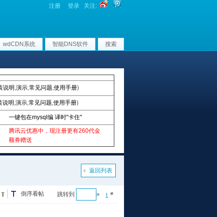
注册
登录
关注:
wdCDN系统
智能DNS软件
搜索
装说明
,
演示
,
常见问题
,
使用手册
)
装说明
,
演示
,
常见问题
,
使用手册
)
一键包在mysql编 译时"卡住"
腾讯云优惠中，现注册更有260代金
额券赠送
返回列表
倒序看帖
跳转到
»
#
1