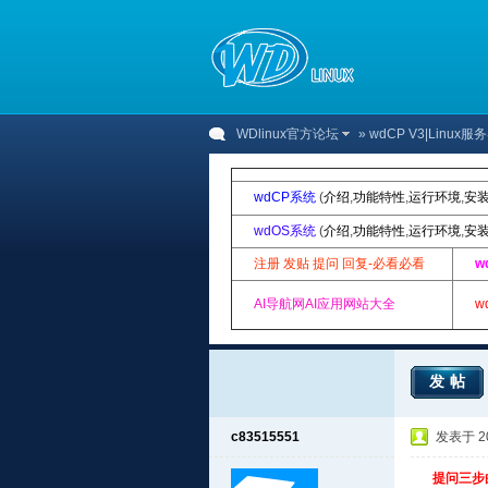
WDlinux官方论坛
»
wdCP V3|Linu
wdCP系统
(
介绍
,
功能特性
,
运行环境
,
安
wdOS系统
(
介绍
,
功能特性
,
运行环境
,
安
注册 发贴 提问 回复-必看必看
w
AI导航网AI应用网站大全
w
发帖
c83515551
发表于 201
提问三步