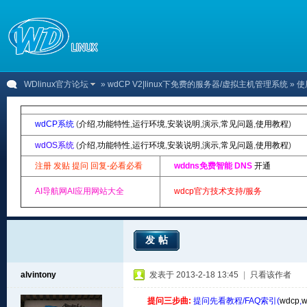
WDlinux官方论坛
»
wdCP V2|linux下免费的服务器/虚拟主机管理系统
» 使
wdCP系统
(
介绍
,
功能特性
,
运行环境
,
安装说明
,
演示
,
常见问题
,
使用教程
)
wdOS系统
(
介绍
,
功能特性
,
运行环境
,
安装说明
,
演示
,
常见问题
,
使用教程
)
注册 发贴 提问 回复-必看必看
wddns免费智能 DNS
开通
AI导航网AI应用网站大全
wdcp官方技术支持/服务
发帖
alvintony
发表于 2013-2-18 13:45
|
只看该作者
提问三步曲:
提问先看教程/FAQ索引(
wdcp
,
w