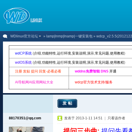
WDlinux官方论坛
»
lamp|lnmp|lnamp|一键安装包
» wdcp_v2.5.5(2012
wdCP系统
(
介绍
,
功能特性
,
运行环境
,
安装说明
,
演示
,
常见问题
,
使用教程
)
wdOS系统
(
介绍
,
功能特性
,
运行环境
,
安装说明
,
演示
,
常见问题
,
使用教程
)
注册 发贴 提问 回复-必看必看
wddns免费智能 DNS
开通
AI导航网AI应用网站大全
wdcp官方技术支持/服务
发帖
88170351@qq.com
发表于 2013-1-11 14:51
|
只看该作者
提问三步曲:
提问先看教