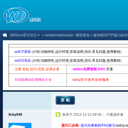
WDlinux官方论坛
»
lamp|lnmp|lnamp|一键安装包
» 被动模式FTP端口如
wdCP系统
(
介绍
,
功能特性
,
运行环境
,
安装说明
,
演示
,
常见问题
,
使用教程
)
wdOS系统
(
介绍
,
功能特性
,
运行环境
,
安装说明
,
演示
,
常见问题
,
使用教程
)
注册 发贴 提问 回复-必看必看
wddns免费智能 DNS
开通
AI导航网AI应用网站大全
wdcp官方技术支持/服务
发帖
licky945
发表于 2012-12-12 09:58
|
只看该作者
提问三步曲:
提问先看教程/FAQ索引(
wdcp
,
w