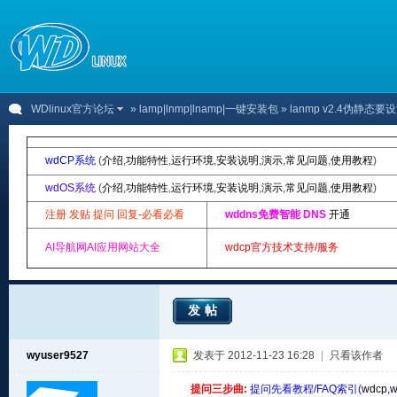
WDlinux官方论坛
»
lamp|lnmp|lnamp|一键安装包
» lanmp v2.4伪静态
wdCP系统
(
介绍
,
功能特性
,
运行环境
,
安装说明
,
演示
,
常见问题
,
使用教程
)
wdOS系统
(
介绍
,
功能特性
,
运行环境
,
安装说明
,
演示
,
常见问题
,
使用教程
)
注册 发贴 提问 回复-必看必看
wddns免费智能 DNS
开通
AI导航网AI应用网站大全
wdcp官方技术支持/服务
发帖
wyuser9527
发表于 2012-11-23 16:28
|
只看该作者
提问三步曲:
提问先看教程/FAQ索引(
wdcp
,
w