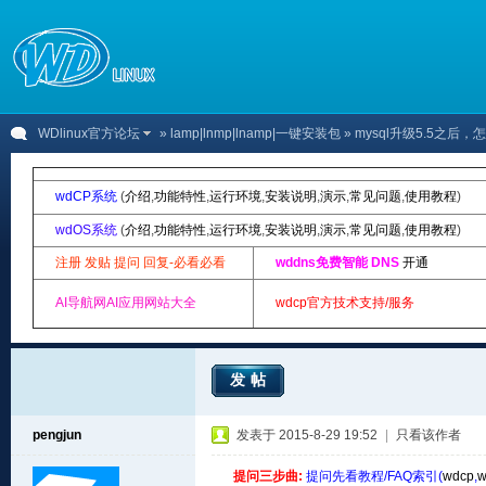
WDlinux官方论坛
»
lamp|lnmp|lnamp|一键安装包
» mysql升级5.5之后，
wdCP系统
(
介绍
,
功能特性
,
运行环境
,
安装说明
,
演示
,
常见问题
,
使用教程
)
wdOS系统
(
介绍
,
功能特性
,
运行环境
,
安装说明
,
演示
,
常见问题
,
使用教程
)
注册 发贴 提问 回复-必看必看
wddns免费智能 DNS
开通
AI导航网AI应用网站大全
wdcp官方技术支持/服务
发帖
pengjun
发表于 2015-8-29 19:52
|
只看该作者
提问三步曲:
提问先看教程/FAQ索引(
wdcp
,
w