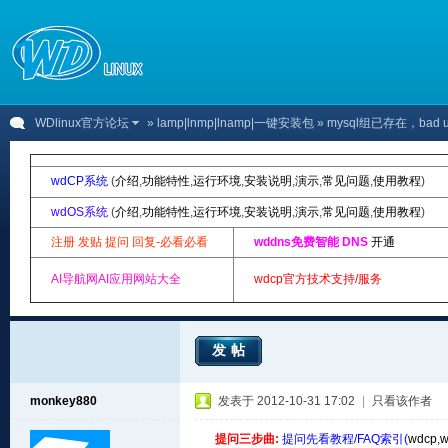
WDlinux官方论坛
»
lamp|lnmp|lnamp|一键安装包
» mysql组已存在，bad 
wdCP系统
(
介绍
,
功能特性
,
运行环境
,
安装说明
,
演示
,
常见问题
,
使用教程
)
wdOS系统
(
介绍
,
功能特性
,
运行环境
,
安装说明
,
演示
,
常见问题
,
使用教程
)
注册 发贴 提问 回复-必看必看
wddns免费智能 DNS
开通
AI导航网AI应用网站大全
wdcp官方技术支持/服务
发帖
monkey880
发表于 2012-10-31 17:02
|
只看该作者
提问三步曲:
提问先看教程/FAQ索引(
wdcp
,
w