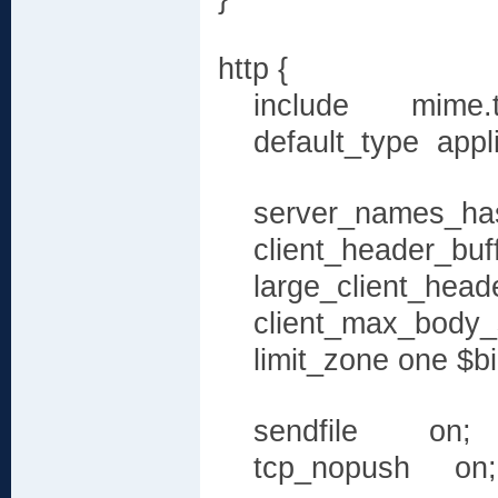
http {
include mime.t
default_type applic
server_names_hash
client_header_buff
large_client_heade
client_max_body_s
limit_zone one $bi
sendfile on;
tcp_nopush on;