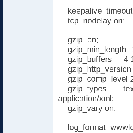
keepalive_timeout
tcp_nodelay on;
gzip on;
gzip_min_length 
gzip_buffers 4 1
gzip_http_version 
gzip_comp_level 2
gzip_types text/pla
application/xml;
gzip_vary on;
log_format wwwlog