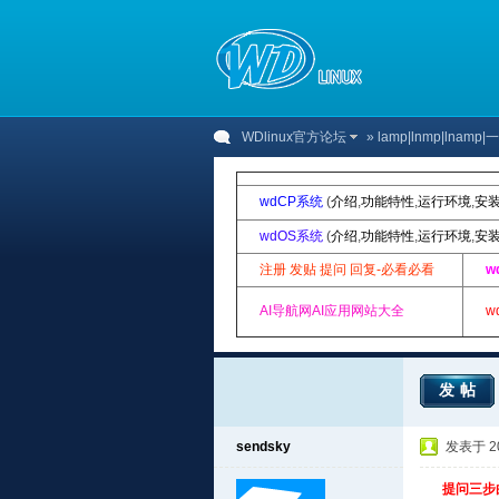
WDlinux官方论坛
»
lamp|lnmp|lnam
wdCP系统
(
介绍
,
功能特性
,
运行环境
,
安
wdOS系统
(
介绍
,
功能特性
,
运行环境
,
安
注册 发贴 提问 回复-必看必看
w
AI导航网AI应用网站大全
w
发帖
sendsky
发表于 201
提问三步