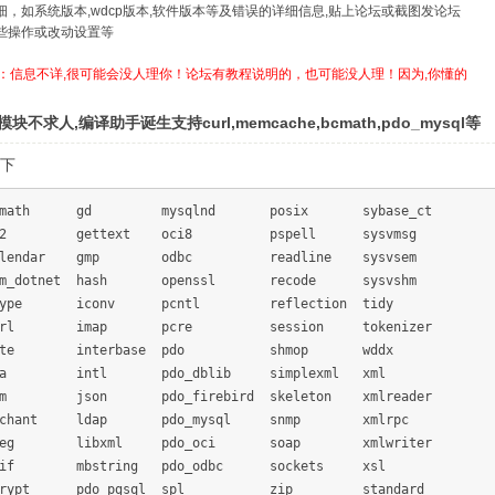
详细，如系统版本,wdcp版本,软件版本等及错误的详细信息,贴上论坛或截图发论坛
哪些操作或改动设置等
：信息不详,很可能会没人理你！论坛有教程说明的，也可能没人理！因为,你懂的
块不求人,编译助手诞生支持curl,memcache,bcmath,pdo_mysql等
下
cmath gd mysqlnd posix sybase_ct
z2 gettext oci8 pspell sysvmsg
alendar gmp odbc readline sysvsem
om_dotnet hash openssl recode sysvshm
type iconv pcntl reflection tidy
url imap pcre session tokenizer
ate interbase pdo shmop wddx
ba intl pdo_dblib simplexml xml
om json pdo_firebird skeleton xmlreader
nchant ldap pdo_mysql snmp xmlrpc
reg libxml pdo_oci soap xmlwriter
xif mbstring pdo_odbc sockets xsl
crypt pdo_pgsql spl zip standard