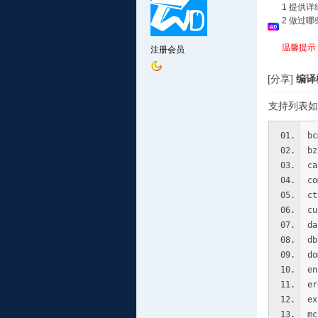
1 提供
2 做过
温馨提示
注册会员
[分享]
编译模
支持列表如
b
b
c
c
c
c
d
d
d
e
e
e
m