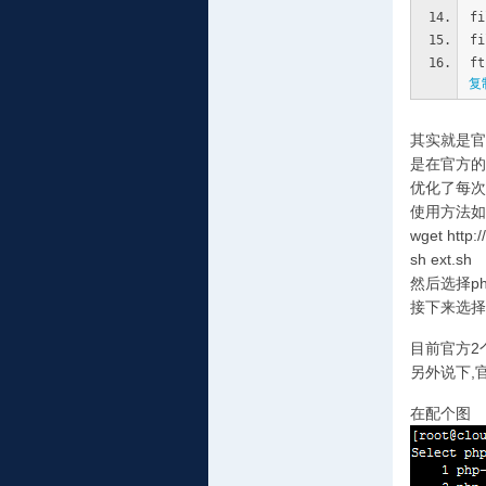
f
f
f
复
其实就是官
是在官方的
优化了每次
使用方法如
wget http:
sh ext.sh
然后选择p
接下来选择
目前官方2
另外说下,官
在配个图