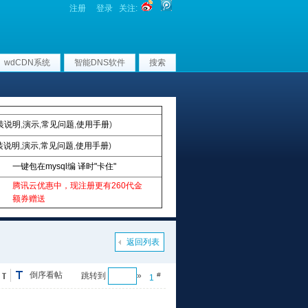
注册
登录
关注:
wdCDN系统
智能DNS软件
搜索
装说明
,
演示
,
常见问题
,
使用手册
)
装说明
,
演示
,
常见问题
,
使用手册
)
一键包在mysql编 译时"卡住"
腾讯云优惠中，现注册更有260代金
额券赠送
返回列表
倒序看帖
跳转到
»
#
1