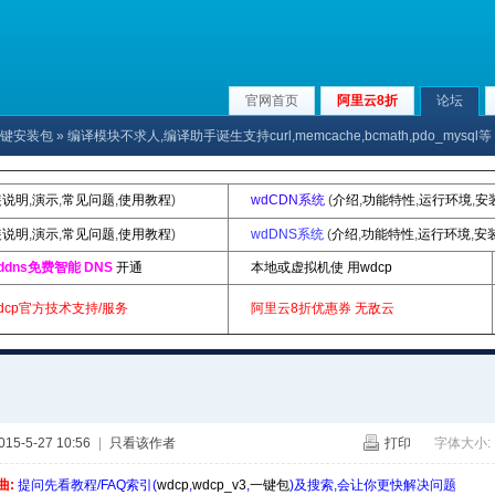
官网首页
阿里云8折
论坛
p|一键安装包
» 编译模块不求人,编译助手诞生支持curl,memcache,bcmath,pdo_mysql等
装说明
,
演示
,
常见问题
,
使用教程
)
wdCDN系统
(
介绍
,
功能特性
,
运行环境
,
安
装说明
,
演示
,
常见问题
,
使用教程
)
wdDNS系统
(
介绍
,
功能特性
,
运行环境
,
安
ddns免费智能 DNS
开通
本地或虚拟机使 用wdcp
dcp官方技术支持/服务
阿里云8折优惠券
无敌云
5-5-27 10:56
|
只看该作者
打印
字体大小:
曲:
提问先看教程/FAQ索引(
wdcp
,
wdcp_v3
,
一键包
)及搜索,会让你更快解决问题