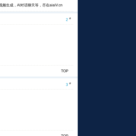
频生成，AI对话聊天等，尽在aiaiV.cn
#
2
TOP
#
3