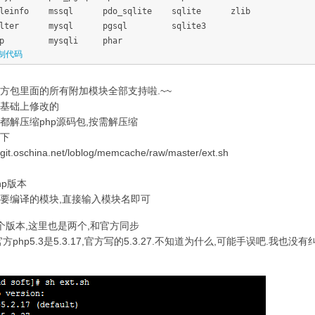
ileinfo mssql pdo_sqlite sqlite zlib
ilter mysql pgsql sqlite3
tp mysqli phar
制代码
方包里面的所有附加模块全部支持啦.~~
基础上修改的
都解压缩php源码包,按需解压缩
下
//git.oschina.net/loblog/memcache/raw/master/ext.sh
hp版本
要编译的模块,直接输入模块名即可
个版本,这里也是两个,和官方同步
方php5.3是5.3.17,官方写的5.3.27.不知道为什么,可能手误吧.我也没