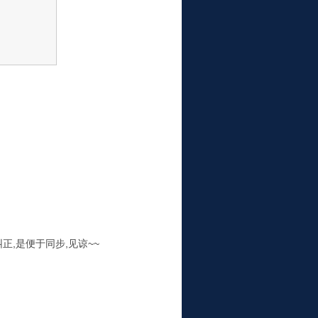
有纠正,是便于同步,见谅~~