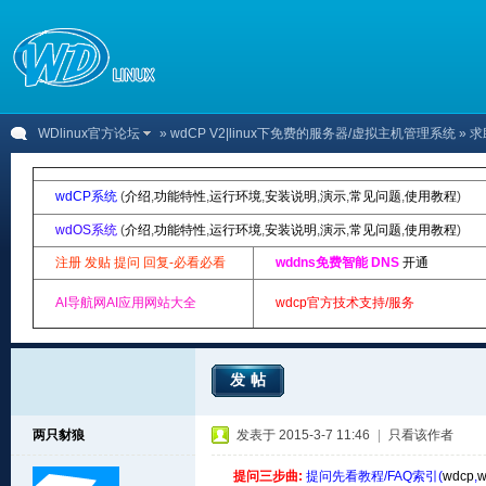
WDlinux官方论坛
»
wdCP V2|linux下免费的服务器/虚拟主机管理系统
» 求
wdCP系统
(
介绍
,
功能特性
,
运行环境
,
安装说明
,
演示
,
常见问题
,
使用教程
)
wdOS系统
(
介绍
,
功能特性
,
运行环境
,
安装说明
,
演示
,
常见问题
,
使用教程
)
注册 发贴 提问 回复-必看必看
wddns免费智能 DNS
开通
AI导航网AI应用网站大全
wdcp官方技术支持/服务
发帖
两只豺狼
发表于 2015-3-7 11:46
|
只看该作者
提问三步曲:
提问先看教程/FAQ索引(
wdcp
,
w