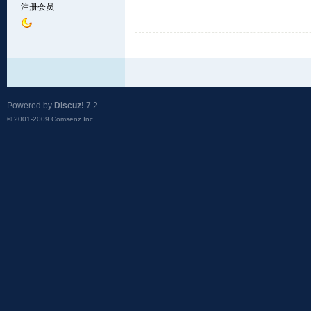
注册会员
Powered by
Discuz!
7.2
© 2001-2009
Comsenz Inc.