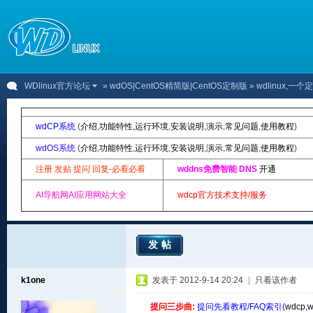
WDlinux官方论坛
»
wdOS|CentOS精简版|CentOS定制版
» wdlinux,一
wdCP系统
(
介绍
,
功能特性
,
运行环境
,
安装说明
,
演示
,
常见问题
,
使用教程
)
wdOS系统
(
介绍
,
功能特性
,
运行环境
,
安装说明
,
演示
,
常见问题
,
使用教程
)
注册 发贴 提问 回复-必看必看
wddns免费智能 DNS
开通
AI导航网AI应用网站大全
wdcp官方技术支持/服务
发帖
k1one
发表于 2012-9-14 20:24
|
只看该作者
提问三步曲:
提问先看教程/FAQ索引(
wdcp
,
w