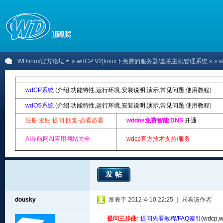
WDlinux官方论坛
»
wdCP V2|linux下免费的服务器/虚拟主机管理系统
»
» 
wdCP系统
(
介绍
,
功能特性
,
运行环境
,
安装说明
,
演示
,
常见问题
,
使用教程
)
wdOS系统
(
介绍
,
功能特性
,
运行环境
,
安装说明
,
演示
,
常见问题
,
使用教程
)
注册 发贴 提问 回复-必看必看
wddns免费智能 DNS
开通
AI导航网AI应用网站大全
wdcp官方技术支持/服务
发帖
dousky
发表于 2012-4-10 22:25
|
只看该作者
提问三步曲:
提问先看教程/FAQ索引(
wdcp
,
w