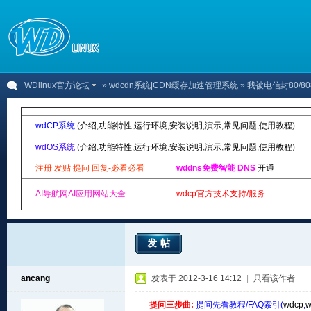
WDlinux官方论坛
»
wdcdn系统|CDN缓存加速管理系统
» 我被电信封80/8
wdCP系统
(
介绍
,
功能特性
,
运行环境
,
安装说明
,
演示
,
常见问题
,
使用教程
)
wdOS系统
(
介绍
,
功能特性
,
运行环境
,
安装说明
,
演示
,
常见问题
,
使用教程
)
注册 发贴 提问 回复-必看必看
wddns免费智能 DNS
开通
AI导航网AI应用网站大全
wdcp官方技术支持/服务
发帖
ancang
发表于 2012-3-16 14:12
|
只看该作者
提问三步曲:
提问先看教程/FAQ索引(
wdcp
,
w