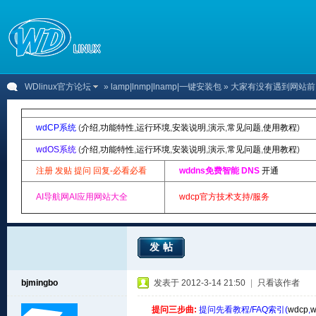
WDlinux官方论坛
»
lamp|lnmp|lnamp|一键安装包
» 大家有没有遇到网站
wdCP系统
(
介绍
,
功能特性
,
运行环境
,
安装说明
,
演示
,
常见问题
,
使用教程
)
wdOS系统
(
介绍
,
功能特性
,
运行环境
,
安装说明
,
演示
,
常见问题
,
使用教程
)
注册 发贴 提问 回复-必看必看
wddns免费智能 DNS
开通
AI导航网AI应用网站大全
wdcp官方技术支持/服务
发帖
bjmingbo
发表于 2012-3-14 21:50
|
只看该作者
提问三步曲:
提问先看教程/FAQ索引(
wdcp
,
w