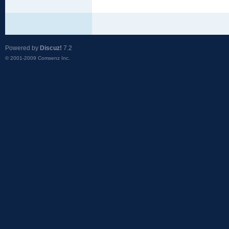
Powered by
Discuz!
7.2
© 2001-2009
Comsenz Inc.