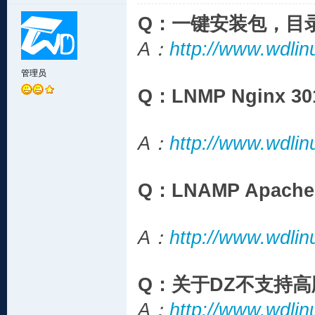
Q：一键安装包，目录
A：
http://www.wdlin
管理员
Q：LNMP Nginx 
A：
http://www.wdlin
Q：LNAMP Apach
A：
http://www.wdlin
Q：关于DZ不支持高版本
A：
http://www.wdlin