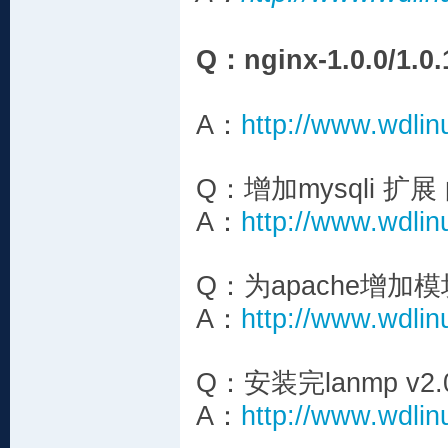
Q：nginx-1.0.0/1
A：
http://www.wdlin
Q：增加mysqli 扩
A：
http://www.wdlin
Q：为apache增加模
A：
http://www.wdlin
Q：安装完lanmp v
A：
http://www.wdlin