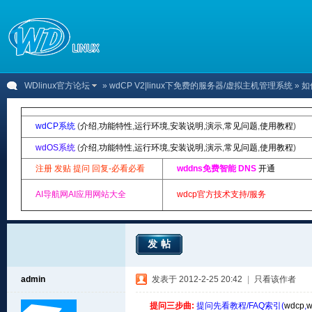
WDlinux官方论坛
»
wdCP V2|linux下免费的服务器/虚拟主机管理系统
» 
wdCP系统
(
介绍
,
功能特性
,
运行环境
,
安装说明
,
演示
,
常见问题
,
使用教程
)
wdOS系统
(
介绍
,
功能特性
,
运行环境
,
安装说明
,
演示
,
常见问题
,
使用教程
)
注册 发贴 提问 回复-必看必看
wddns免费智能 DNS
开通
AI导航网AI应用网站大全
wdcp官方技术支持/服务
发帖
admin
发表于 2012-2-25 20:42
|
只看该作者
提问三步曲:
提问先看教程/FAQ索引(
wdcp
,
w