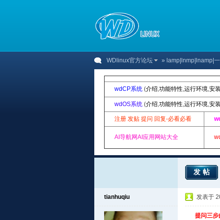
WDlinux官方论坛
»
lamp|lnmp|lnam
wdCP系统
(
介绍
,
功能特性
,
运行环境
,
安
wdOS系统
(
介绍
,
功能特性
,
运行环境
,
安
注册 发贴 提问 回复-必看必看
w
AI导航网AI应用网站大全
w
发帖
tianhuqiu
发表于 201
提问三步