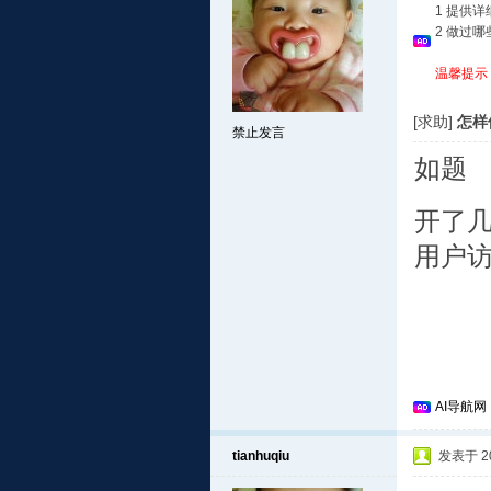
1 提供
2 做过
温馨提示
[求助]
怎样
禁止发言
如题
开了几
用户
AI导航网
tianhuqiu
发表于 201