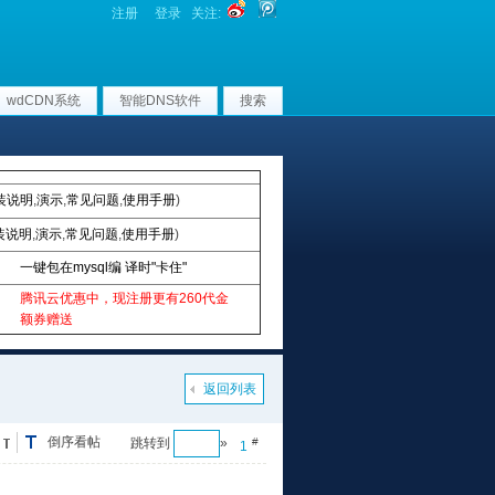
注册
登录
关注:
wdCDN系统
智能DNS软件
搜索
装说明
,
演示
,
常见问题
,
使用手册
)
装说明
,
演示
,
常见问题
,
使用手册
)
一键包在mysql编 译时"卡住"
腾讯云优惠中，现注册更有260代金
额券赠送
返回列表
倒序看帖
跳转到
»
#
1