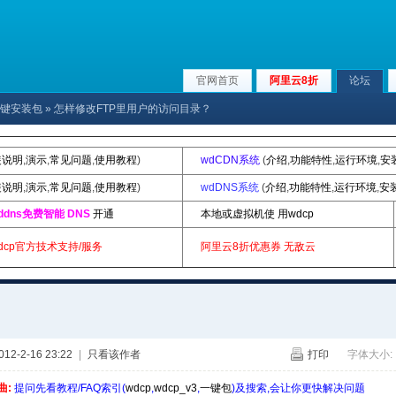
官网首页
阿里云8折
论坛
p|一键安装包
» 怎样修改FTP里用户的访问目录？
装说明
,
演示
,
常见问题
,
使用教程
)
wdCDN系统
(
介绍
,
功能特性
,
运行环境
,
安
装说明
,
演示
,
常见问题
,
使用教程
)
wdDNS系统
(
介绍
,
功能特性
,
运行环境
,
安
ddns免费智能 DNS
开通
本地或虚拟机使 用wdcp
dcp官方技术支持/服务
阿里云8折优惠券
无敌云
2-2-16 23:22
|
只看该作者
打印
字体大小:
曲:
提问先看教程/FAQ索引(
wdcp
,
wdcp_v3
,
一键包
)及搜索,会让你更快解决问题