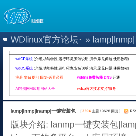
WDlinux官方论坛
» lamp|ln
wdCP系统
(
介绍
,
功能特性
,
运行环境
,
安装说明
,
演示
,
常见问题
,
使用教程
)
wdOS系统
(
介绍
,
功能特性
,
运行环境
,
安装说明
,
演示
,
常见问题
,
使用教程
)
注册 发贴 提问 回复-必看必看
wddns免费智能 DNS
开通
AI导航网AI应用网站大全
wdcp官方技术支持/服务
lamp|lnmp|lnamp|一键安装包
[
2394
主题 / 9628 回复 ]
RS
版块介绍: lanmp一键安装包|lam