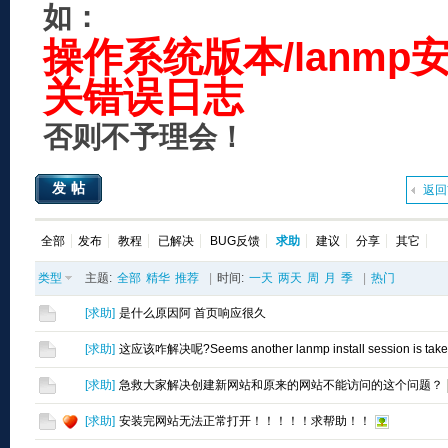
如：
操作系统版本/lanmp
关错误日志
否则不予理会！
发帖
返回
全部
发布
教程
已解决
BUG反馈
求助
建议
分享
其它
类型
主题:
全部
精华
推荐
|
时间:
一天
两天
周
月
季
|
热门
[
求助
]
是什么原因阿 首页响应很久
[
求助
]
这应该咋解决呢?Seems another lanmp install session is taken
[
求助
]
急救大家解决创建新网站和原来的网站不能访问的这个问题？
[
求助
]
安装完网站无法正常打开！！！！！求帮助！！