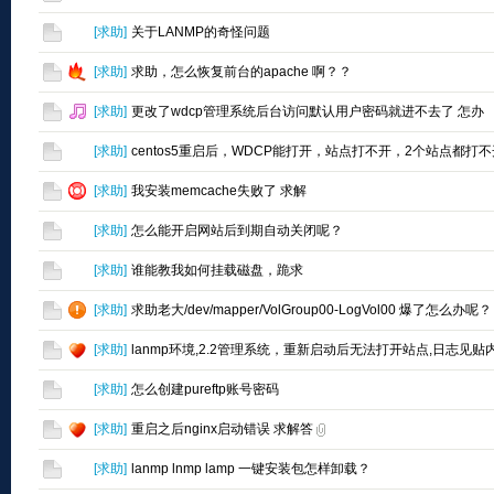
[
求助
]
关于LANMP的奇怪问题
[
求助
]
求助，怎么恢复前台的apache 啊？？
[
求助
]
更改了wdcp管理系统后台访问默认用户密码就进不去了 怎办
[
求助
]
centos5重启后，WDCP能打开，站点打不开，2个站点都打不
[
求助
]
我安装memcache失败了 求解
[
求助
]
怎么能开启网站后到期自动关闭呢？
[
求助
]
谁能教我如何挂载磁盘，跪求
[
求助
]
求助老大/dev/mapper/VolGroup00-LogVol00 爆了怎么办呢？
[
求助
]
lanmp环境,2.2管理系统，重新启动后无法打开站点,日志见贴
[
求助
]
怎么创建pureftp账号密码
[
求助
]
重启之后nginx启动错误 求解答
[
求助
]
lanmp lnmp lamp 一键安装包怎样卸载？