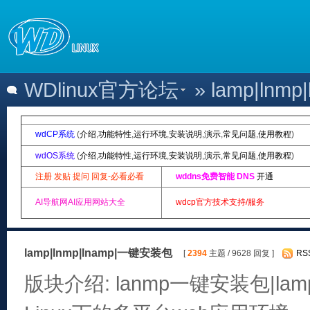
WDlinux官方论坛
» lamp|ln
wdCP系统
(
介绍
,
功能特性
,
运行环境
,
安装说明
,
演示
,
常见问题
,
使用教程
)
wdOS系统
(
介绍
,
功能特性
,
运行环境
,
安装说明
,
演示
,
常见问题
,
使用教程
)
注册 发贴 提问 回复-必看必看
wddns免费智能 DNS
开通
AI导航网AI应用网站大全
wdcp官方技术支持/服务
lamp|lnmp|lnamp|一键安装包
[
2394
主题 / 9628 回复 ]
RS
版块介绍: lanmp一键安装包|lam