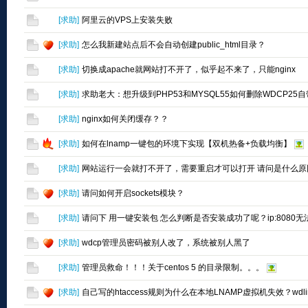
[
求助
]
阿里云的VPS上安装失败
[
求助
]
怎么我新建站点后不会自动创建public_html目录？
[
求助
]
切换成apache就网站打不开了，似乎起不来了，只能nginx
[
求助
]
求助老大：想升级到PHP53和MYSQL55如何删除WDCP25自
[
求助
]
nginx如何关闭缓存？？
[
求助
]
如何在lnamp一键包的环境下实现【双机热备+负载均衡】
[
求助
]
网站运行一会就打不开了，需要重启才可以打开 请问是什么原
[
求助
]
请问如何开启sockets模块？
[
求助
]
请问下 用一键安装包 怎么判断是否安装成功了呢？ip:8080
[
求助
]
wdcp管理员密码被别人改了，系统被别人黑了
[
求助
]
管理员救命！！！关于centos 5 的目录限制。。。
[
求助
]
自己写的htaccess规则为什么在本地LNAMP虚拟机失效？wdlinu