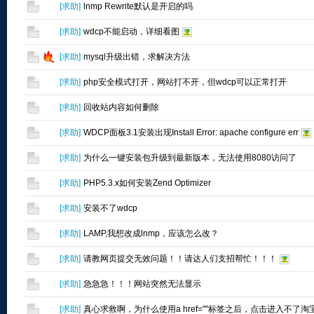
[
求助
]
lnmp Rewrite默认是开启的吗
[
求助
]
wdcp不能启动，详细看图
[
求助
]
mysql升级出错，求解决方法
[
求助
]
php安全模式打开，网站打不开，但wdcp可以正常打开
[
求助
]
回收站内容如何删除
[
求助
]
WDCP面板3.1安装出现Install Error: apache configure err
[
求助
]
为什么一键安装包升级到最新版本，无法使用8080访问了
[
求助
]
PHP5.3.x如何安装Zend Optimizer
[
求助
]
安装不了wdcp
[
求助
]
LAMP,我想改成lnmp，应该怎么改？
[
求助
]
请教网页提交无效问题！！请达人们支招帮忙！！！
[
求助
]
急急急！！！网站突然无法显示
[
求助
]
真心求救啊，为什么使用a href=""标签之后，点击进入不了