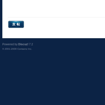
发帖
Powered by
Discuz!
7.2
© 2001-2009
Comsenz Inc.