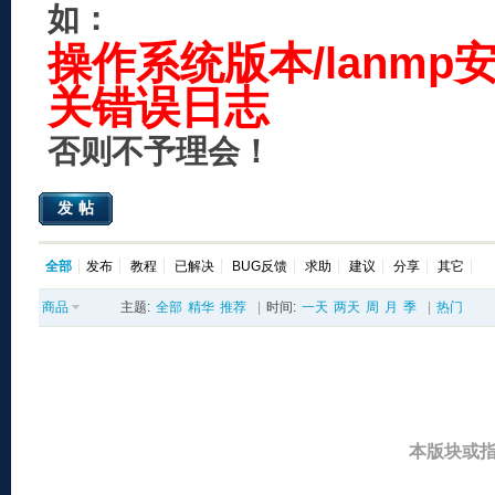
如：
操作系统版本/lanmp
关错误日志
否则不予理会！
发帖
全部
发布
教程
已解决
BUG反馈
求助
建议
分享
其它
商品
主题:
全部
精华
推荐
|
时间:
一天
两天
周
月
季
|
热门
本版块或