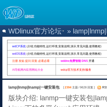
WDlinux官方论坛
» lamp|ln
wdCP系统
(
介绍
,
功能特性
,
运行环境
,
安装说明
,
演示
,
常见问题
,
使用教程
)
wdOS系统
(
介绍
,
功能特性
,
运行环境
,
安装说明
,
演示
,
常见问题
,
使用教程
)
注册 发贴 提问 回复-必看必看
wddns免费智能 DNS
开通
AI导航网AI应用网站大全
wdcp官方技术支持/服务
lamp|lnmp|lnamp|一键安装包
[
2394
主题 / 9628 回复 ]
RS
版块介绍: lanmp一键安装包|lam