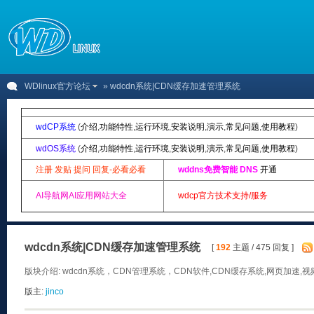
WDlinux官方论坛
» wdcdn系统|CDN缓存加速管理系统
wdCP系统
(
介绍
,
功能特性
,
运行环境
,
安装说明
,
演示
,
常见问题
,
使用教程
)
wdOS系统
(
介绍
,
功能特性
,
运行环境
,
安装说明
,
演示
,
常见问题
,
使用教程
)
注册 发贴 提问 回复-必看必看
wddns免费智能 DNS
开通
AI导航网AI应用网站大全
wdcp官方技术支持/服务
wdcdn系统|CDN缓存加速管理系统
[
192
主题 / 475 回复 ]
版块介绍: wdcdn系统，CDN管理系统，CDN软件,CDN缓存系统,网页加
版主:
jinco