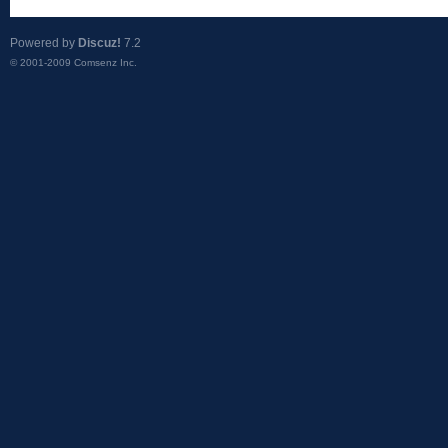
Powered by
Discuz!
7.2
© 2001-2009
Comsenz Inc.