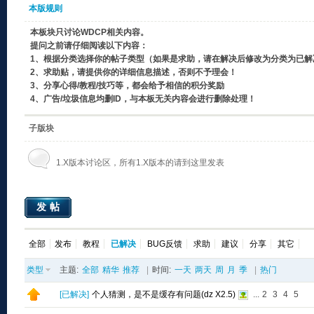
本版规则
本板块只讨论WDCP相关内容。
提问之前请仔细阅读以下内容：
1、根据分类选择你的帖子类型（如果是求助，请在解决后修改为分类为已解
2、求助贴，请提供你的详细信息描述，否则不予理会！
3、分享心得/教程/技巧等，都会给予相信的积分奖励
4、广告/垃圾信息均删ID，与本板无关内容会进行删除处理！
子版块
1.X版本讨论区，所有1.X版本的请到这里发表
发帖
全部
发布
教程
已解决
BUG反馈
求助
建议
分享
其它
类型
主题:
全部
精华
推荐
|
时间:
一天
两天
周
月
季
|
热门
[
已解决
]
个人猜测，是不是缓存有问题(dz X2.5)
...
2
3
4
5