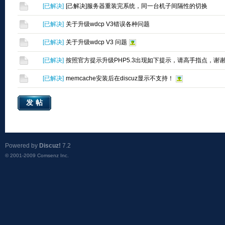
[
已解决
]
[己解决]服务器重装完系统，同一台机子间隔性的切换
[
已解决
]
关于升级wdcp V3错误各种问题
[
已解决
]
关于升级wdcp V3 问题
[
已解决
]
按照官方提示升级PHP5.3出现如下提示，请高手指点，谢
[
已解决
]
memcache安装后在discuz显示不支持！
发帖
Powered by
Discuz!
7.2
© 2001-2009
Comsenz Inc.