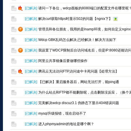
[
已解决
]
请问一下各位，wdcp面板的8080端口的配置文件在哪里呢
[
已解决
]
解决curl获取https时显示502的问题【ngnix下】
[
已解决
]
管理员和各位朋友，我用的是lnamp环境，如何自定义ngi
[
已解决
]
Wdcp GBK乱码怎么解决,已经解决！解决方法如下
[
已解决
]
我设置了WDCP限制后台访问域名后，但是IP:8080还能访
[
已解决
]
阿里云共享镜像后要做哪些操作
[
已解决
]
腾讯云无法访问FTP,访问途中卡死问题【处理方法】
[
已解决
]
【已解决】重启服务器后，网站无法打开，能ping通
[
已解决
]
为什么站点和FTP都不能删除呢，点击删除没反应，（换个
[
已解决
]
完美解决wdcp discuz3.1 伪静态下显示404错误问题
[
已解决
]
mysql升级报错，现在启动不了
[
已解决
]
进入phpmyadmin的地址是哪个啊？