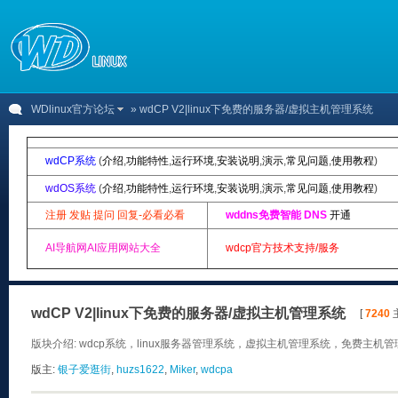
WDlinux官方论坛
» wdCP V2|linux下免费的服务器/虚拟主机管理系统
wdCP系统
(
介绍
,
功能特性
,
运行环境
,
安装说明
,
演示
,
常见问题
,
使用教程
)
wdOS系统
(
介绍
,
功能特性
,
运行环境
,
安装说明
,
演示
,
常见问题
,
使用教程
)
注册 发贴 提问 回复-必看必看
wddns免费智能 DNS
开通
AI导航网AI应用网站大全
wdcp官方技术支持/服务
wdCP V2|linux下免费的服务器/虚拟主机管理系统
[
7240
主
版块介绍: wdcp系统，linux服务器管理系统，虚拟主机管理系统，免费主机管理
版主:
银子爱逛街
,
huzs1622
,
Miker
,
wdcpa