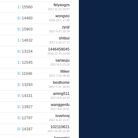
feiyaogzs
1
/
15560
2017-11-22 10:07
wongvio
0
/
14460
2016-10-1 17:48
zyojl
0
/
15903
2017-4-27 20:39
shitsui
1
/
14632
2017-1-10 17:17
5
1446458045
0
/
13154
2016-12-30 14:00
sanwuju
1
/
12545
2017-6-5 15:20
Miker
0
/
11046
2017-7-16 09:40
besthome
0
/
13293
2017-7-21 18:53
aming511
0
/
14331
2017-9-6 14:37
wanggenfu
0
/
13927
2017-9-9 16:01
lovehnxj
0
/
12797
2017-4-20 13:27
102110621
0
/
14187
2017-10-19 12:28