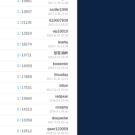
1
/
15861
2017-1-20 13:08
lucifer1006
1
/
13837
2017-3-30 12:24
810007939
1
/
21135
2021-11-5 03:25
vip10010
1
/
12924
2016-11-27 07:33
tearky
0
/
18274
2016-7-23 21:00
望星湖畔
2
/
13711
2016-8-18 18:39
bowenlei
0
/
14059
2019-2-13 15:16
linuxday
0
/
17869
2017-11-24 10:14
lxliun
1
/
17531
2017-12-21 10:42
redpear
2
/
14940
2016-9-5 10:08
cnsqmy
0
/
14313
2016-9-1 08:40
douyaolai
0
/
13359
2017-5-16 16:14
qwer123059
0
/
13512
2018-12-18 09:42