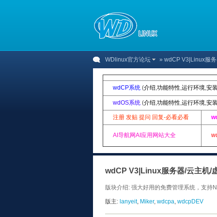
WDlinux官方论坛
» wdCP V3|Lin
wdCP系统
(
介绍
,
功能特性
,
运行环境
,
安
wdOS系统
(
介绍
,
功能特性
,
运行环境
,
安
注册 发贴 提问 回复-必看必看
w
AI导航网AI应用网站大全
w
wdCP V3|Linux服务器/云主
版块介绍: 强大好用的免费管理系统，支持N+
版主:
lanyeit
,
Miker
,
wdcpa
,
wdcpDEV