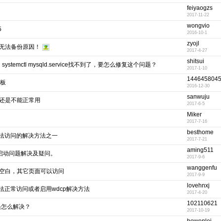
feiyaogzs
2017-11-22
wongvio
5
2016-10-1
zyojl
，无法备份原因！
2017-4-27
shitsui
ystemctl mysqld.service找不到了，要怎么修复这个问题？
2017-1-10
144645804
面板
2016-12-30
sanwuju
TP还是不能正常用
2017-6-5
Miker
2017-7-16
besthome
无法访问的解决方法之一
2017-7-21
aming511
动启动问题解决及疑问。
2017-9-6
wanggenfu
去空白，其它页面可以访问
2017-9-9
lovehnxj
法正常访问或者启用wdcp解决方法
2017-4-20
102110621
r 2错误怎么解决？
2017-10-19