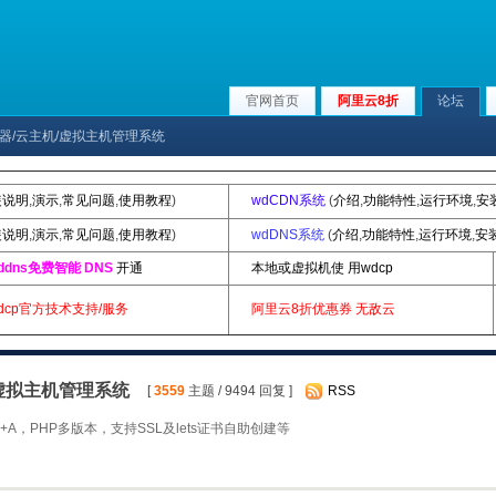
官网首页
阿里云8折
论坛
ux服务器/云主机/虚拟主机管理系统
装说明
,
演示
,
常见问题
,
使用教程
)
wdCDN系统
(
介绍
,
功能特性
,
运行环境
,
安
装说明
,
演示
,
常见问题
,
使用教程
)
wdDNS系统
(
介绍
,
功能特性
,
运行环境
,
安
ddns免费智能 DNS
开通
本地或虚拟机使 用wdcp
dcp官方技术支持/服务
阿里云8折优惠券
无敌云
机/虚拟主机管理系统
[
3559
主题 / 9494 回复 ]
RSS
A，PHP多版本，支持SSL及lets证书自助创建等