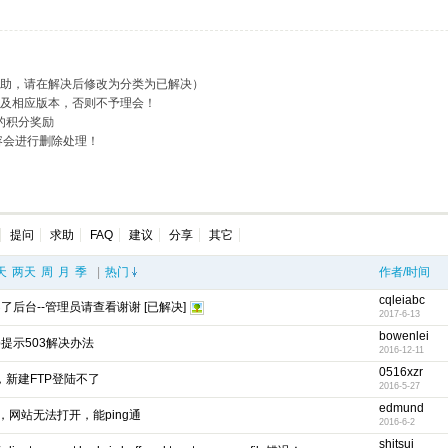
求助，请在解决后修改为分类为已解决）
述及相应版本，否则不予理会！
的积分奖励
容会进行删除处理！
提问
求助
FAQ
建议
分享
其它
天
两天
周
月
季
|
热门
作者/时间
cqleiabc
了后台--管理员请查看谢谢 [已解决]
2017-6-13
bowenlei
tp提示503解决办法
2016-12-11
0516xzr
.3，新建FTP登陆不了
2016-5-27
edmund
网站无法打开，能ping通
2016-6-2
shitsui