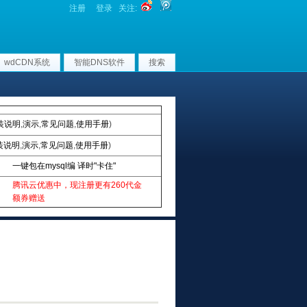
注册
登录
关注:
wdCDN系统
智能DNS软件
搜索
装说明
,
演示
,
常见问题
,
使用手册
)
装说明
,
演示
,
常见问题
,
使用手册
)
一键包在mysql编 译时"卡住"
腾讯云优惠中，现注册更有260代金
额券赠送