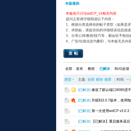
本版规则
本板块只讨论wdCP_v3相关内容
提问之前请仔细阅读以下内容：
1、根据分类选择你的帖子类型（如果是
2、求助贴，请提供你的详细错误信息描
3、分享心得/教程/技巧等，都会给予相信
4、广告/垃圾信息均删ID，与本板无关内
发帖
全部
发布
教程
已解决
BUG反馈
类型
主题:
全部
精华
推荐
|
时间:
一
[
已解决
]
修该了默认端口8080进不
[
已解决
]
升级到3.0.7版本，使用f
[
已解决
]
第一次使用wdCP v3.0
[
已解决
]
【已解决】重启服务器后，