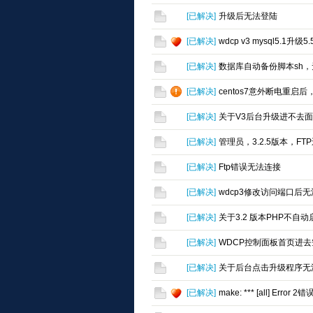
[
已解决
]
升级后无法登陆
[
已解决
]
wdcp v3 mysql5.1升级5.
[
已解决
]
数据库自动备份脚本sh
[
已解决
]
centos7意外断电重启后，s
[
已解决
]
关于V3后台升级进不去
[
已解决
]
管理员，3.2.5版本，F
[
已解决
]
Ftp错误无法连接
[
已解决
]
wdcp3修改访问端口后
[
已解决
]
关于3.2 版本PHP不自
[
已解决
]
WDCP控制面板首页进
[
已解决
]
关于后台点击升级程序无
[
已解决
]
make: *** [all] Erro