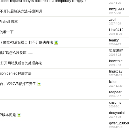
request body is buffered to a temporary file错误！
2017-1-20
hbzj1993
据库打不开问题解决方法-亲测可用
2017-3-30
zyojl
shell 脚本
2017-4-29
Hax0412
题的看一下
2016-11-21
tearky
 / 修改V3后台端口 打不开解决办法
2016-7-23
望星湖畔
载最新版”后怎么没反应……
2016-7-22
bowenlei
后无法打开网站及后台的处理办法
2019-2-13
linuxday
sion denied解决方法
2017-11-24
lxliun
后台，V2和V3都打不开了
2017-12-20
redpear
2016-8-17
cnsqmy
2016-9-1
douyaolai
 PHP版本问题
2017-5-16
qwer123059
2018-12-18