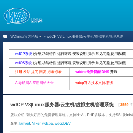
WDlinux官方论坛
» wdCP V3|Linux服务器/云主机/虚拟主机管理系统
wdCP系统
(
介绍
,
功能特性
,
运行环境
,
安装说明
,
演示
,
常见问题
,
使用教程
)
wdOS系统
(
介绍
,
功能特性
,
运行环境
,
安装说明
,
演示
,
常见问题
,
使用教程
)
注册 发贴 提问 回复-必看必看
wddns免费智能 DNS
开通
AI导航网AI应用网站大全
wdcp官方技术支持/服务
wdCP V3|Linux服务器/云主机/虚拟主机管理系统
[
3559
主题
版块介绍: 强大好用的免费管理系统，支持N+A，PHP多版本，支持SSL及let
版主:
lanyeit
,
Miker
,
wdcpa
,
wdcpDEV