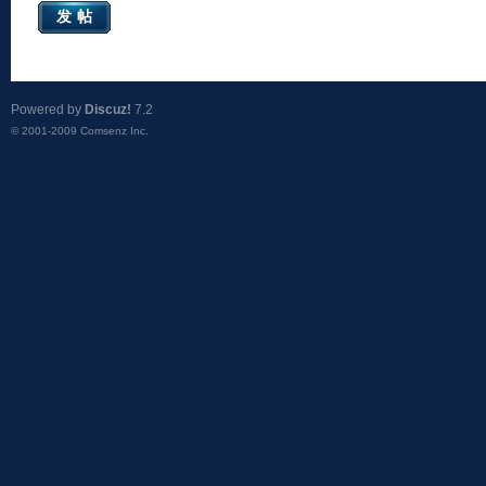
发帖
Powered by
Discuz!
7.2
© 2001-2009
Comsenz Inc.