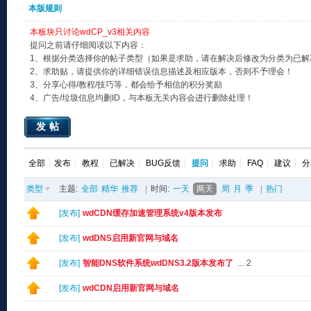
本版规则
本板块只讨论wdCP_v3相关内容
提问之前请仔细阅读以下内容：
1、根据分类选择你的帖子类型（如果是求助，请在解决后修改为分类为已解
2、求助贴，请提供你的详细错误信息描述及相应版本，否则不予理会！
3、分享心得/教程/技巧等，都会给予相信的积分奖励
4、广告/垃圾信息均删ID，与本板无关内容会进行删除处理！
发帖
全部
发布
教程
已解决
BUG反馈
提问
求助
FAQ
建议
分
类型
主题:
全部
精华
推荐
|
时间:
一天
两天
周
月
季
|
热门
[
发布
]
wdCDN缓存加速管理系统v4版本发布
[
发布
]
wdDNS启用新官网与域名
[
发布
]
智能DNS软件系统wdDNS3.2版本发布了
...
2
[
发布
]
wdCDN启用新官网与域名