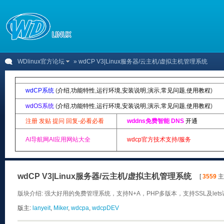
WDlinux官方论坛
» wdCP V3|Linux服务器/云主机/虚拟主机管理系统
wdCP系统
(
介绍
,
功能特性
,
运行环境
,
安装说明
,
演示
,
常见问题
,
使用教程
)
wdOS系统
(
介绍
,
功能特性
,
运行环境
,
安装说明
,
演示
,
常见问题
,
使用教程
)
注册 发贴 提问 回复-必看必看
wddns免费智能 DNS
开通
AI导航网AI应用网站大全
wdcp官方技术支持/服务
wdCP V3|Linux服务器/云主机/虚拟主机管理系统
[
3559
主题
版块介绍: 强大好用的免费管理系统，支持N+A，PHP多版本，支持SSL及let
版主:
lanyeit
,
Miker
,
wdcpa
,
wdcpDEV