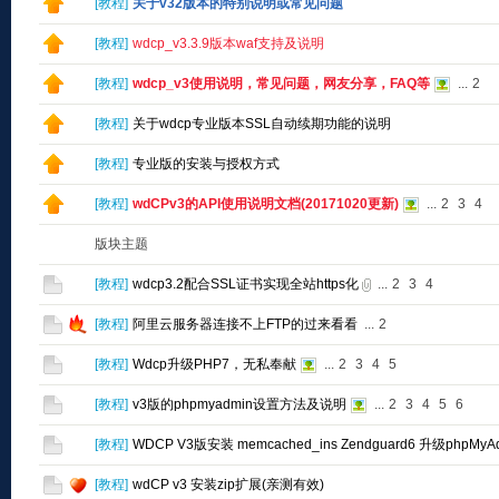
[
教程
]
关于v32版本的特别说明或常见问题
[
教程
]
wdcp_v3.3.9版本waf支持及说明
[
教程
]
wdcp_v3使用说明，常见问题，网友分享，FAQ等
...
2
[
教程
]
关于wdcp专业版本SSL自动续期功能的说明
[
教程
]
专业版的安装与授权方式
[
教程
]
wdCPv3的API使用说明文档(20171020更新)
...
2
3
4
版块主题
[
教程
]
wdcp3.2配合SSL证书实现全站https化
...
2
3
4
[
教程
]
阿里云服务器连接不上FTP的过来看看
...
2
[
教程
]
Wdcp升级PHP7，无私奉献
...
2
3
4
5
[
教程
]
v3版的phpmyadmin设置方法及说明
...
2
3
4
5
6
[
教程
]
WDCP V3版安装 memcached_ins Zendguard6 升级phpMy
[
教程
]
wdCP v3 安装zip扩展(亲测有效)