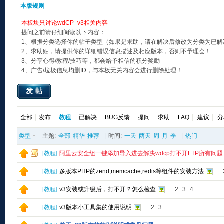
本版规则
本板块只讨论wdCP_v3相关内容
提问之前请仔细阅读以下内容：
1、根据分类选择你的帖子类型（如果是求助，请在解决后修改为分类为已解
2、求助贴，请提供你的详细错误信息描述及相应版本，否则不予理会！
3、分享心得/教程/技巧等，都会给予相信的积分奖励
4、广告/垃圾信息均删ID，与本板无关内容会进行删除处理！
发帖
全部
发布
教程
已解决
BUG反馈
提问
求助
FAQ
建议
分
类型
主题:
全部
精华
推荐
|
时间:
一天
两天
周
月
季
|
热门
[
教程
]
阿里云安全组一键添加导入进去解决wdcp打不开FTP所有问题
[
教程
]
多版本PHP的zend,memcache,redis等组件的安装方法
...
[
教程
]
v3安装或升级后，打不开？怎么检查
...
2
3
4
[
教程
]
v3版本小工具集的使用说明
...
2
3