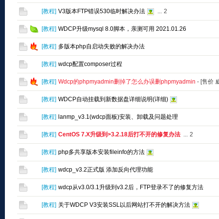
[
教程
]
V3版本FTP错误530临时解决办法
...
2
[
教程
]
WDCP升级mysql 8.0脚本，亲测可用 2021.01.26
[
教程
]
多版本php自启动失败的解决办法
[
教程
]
wdcp配置composer过程
[
教程
]
Wdcp的phpmyadmin删掉了怎么办误删phpmyadmin
- [售价
[
教程
]
WDCP自动挂载到新数据盘详细说明(详细)
[
教程
]
lanmp_v3.1(wdcp面板)安装、卸载及问题处理
[
教程
]
CentOS 7.X升级到>3.2.18后打不开的修复办法
...
2
[
教程
]
php多共享版本安装fileinfo的方法
[
教程
]
wdcp_v3.2正式版 添加反向代理功能
[
教程
]
wdcp从v3.0/3.1升级到v3.2后，FTP登录不了的修复方法
[
教程
]
关于WDCP V3安装SSL以后网站打不开的解决方法