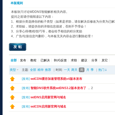
本版规则
本板块只讨论WDDNS智能解析相关内容。
提问之前请仔细阅读以下内容：
1、根据分类选择你的帖子类型（如果是求助，请在解决后修改为分类为已解
2、求助贴，请提供你的详细信息描述，否则不予理会！
3、分享心得/教程/技巧等，都会给予相信的积分奖励
4、广告/垃圾信息均删ID，与本板无关内容会进行删除处理！
发帖
全部
发布
教程
已解决
BUG反馈
求助
建议
分享
其它
类型
主题:
全部
精华
推荐
|
时间:
一天
两天
周
月
季
|
热门
[
发布
]
wdCDN缓存加速管理系统v4版本发布
[
发布
]
智能DNS软件系统wdDNS3.2版本发布了
...
2
[
发布
]
wdDNS启用新官网与域名
[
发布
]
wdCDN启用新官网与域名