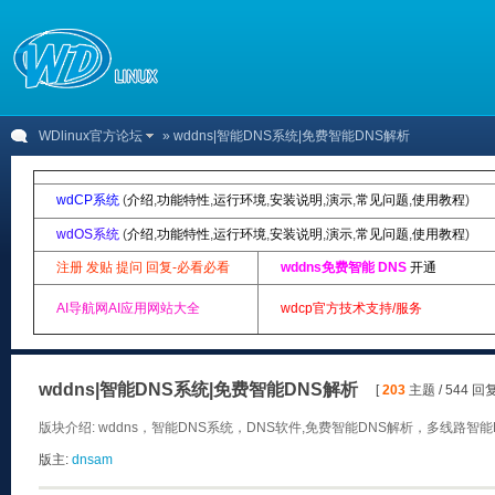
WDlinux官方论坛
» wddns|智能DNS系统|免费智能DNS解析
wdCP系统
(
介绍
,
功能特性
,
运行环境
,
安装说明
,
演示
,
常见问题
,
使用教程
)
wdOS系统
(
介绍
,
功能特性
,
运行环境
,
安装说明
,
演示
,
常见问题
,
使用教程
)
注册 发贴 提问 回复-必看必看
wddns免费智能 DNS
开通
AI导航网AI应用网站大全
wdcp官方技术支持/服务
wddns|智能DNS系统|免费智能DNS解析
[
203
主题 / 544 回复
版块介绍: wddns，智能DNS系统，DNS软件,免费智能DNS解析，多线路
版主:
dnsam