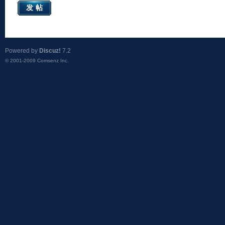
发帖
Powered by
Discuz!
7.2
© 2001-2009
Comsenz Inc.